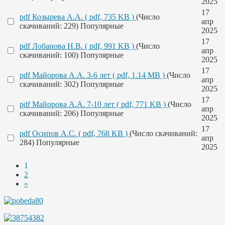
2025
17
pdf
Козырева А.А.
( pdf, 735 KB )
(Число
апр
скачиваний: 229)
Популярные
2025
17
pdf
Лобанова Н.В.
( pdf, 991 KB )
(Число
апр
скачиваний: 100)
Популярные
2025
17
pdf
Майорова А.А. 3-6 лет
( pdf, 1.14 MB )
(Число
апр
скачиваний: 302)
Популярные
2025
17
pdf
Майорова А.А. 7-10 лет
( pdf, 771 KB )
(Число
апр
скачиваний: 206)
Популярные
2025
17
pdf
Осипов А.С.
( pdf, 768 KB )
(Число скачиваний:
апр
284)
Популярные
2025
1
2
»