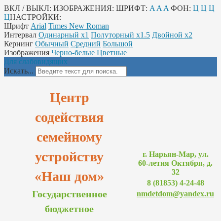
ВКЛ / ВЫКЛ:
ИЗОБРАЖЕНИЯ:
ШРИФТ:
A
A
A
ФОН:
Ц
Ц
Ц
Ц
НАСТРОЙКИ:
Шрифт
Arial
Times New Roman
Интервал
Одинарный х1
Полуторный х1.5
Двойной х2
Кернинг
Обычный
Средний
Большой
Изображения
Черно-белые
Цветные
Для слабовидящих
Искать...
Центр
содействия
семейному
устройству
г. Нарьян-Мар, ул.
60-летия Октября, д.
32
«Наш дом»
8 (81853) 4-24-48
Государственное
nmdetdom@yandex.ru
бюджетное