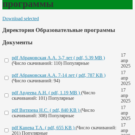
программы
Download selected
Директория
Образовательные программы
Документы
17
pdf
Абрамовская А.А. 3-7 лет
( pdf, 5.39 MB )
апр
(Число скачиваний: 110)
Популярные
2025
17
pdf
Абрамовская А.А. 7-14 лет
( pdf, 787 KB )
апр
(Число скачиваний: 94)
2025
17
pdf
Ардеева А.Н.
( pdf, 1.19 MB )
(Число
апр
скачиваний: 101)
Популярные
2025
17
pdf
Витязева Н.С.
( pdf, 840 KB )
(Число
апр
скачиваний: 308)
Популярные
2025
17
pdf
Канева Т.А.
( pdf, 655 KB )
(Число скачиваний:
апр
201)
Популярные