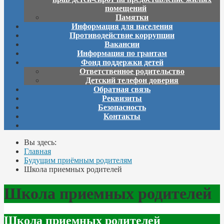
помещений
Памятки
Информация для населения
Противодействие коррупции
Вакансии
Информация по грантам
Фонд поддержки детей
Ответственное родительство
Детский телефон доверия
Обратная связь
Реквизиты
Безопасность
Контакты
Вы здесь:
Главная
Будущим приёмным родителям
Школа приемных родителей
Школа приемных родителей
Школа приемных родителей