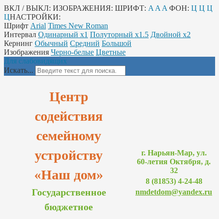
ВКЛ / ВЫКЛ:
ИЗОБРАЖЕНИЯ:
ШРИФТ:
A
A
A
ФОН:
Ц
Ц
Ц
Ц
НАСТРОЙКИ:
Шрифт
Arial
Times New Roman
Интервал
Одинарный х1
Полуторный х1.5
Двойной х2
Кернинг
Обычный
Средний
Большой
Изображения
Черно-белые
Цветные
Для слабовидящих
Искать...
Центр
содействия
семейному
устройству
г. Нарьян-Мар, ул.
60-летия Октября, д.
32
«Наш дом»
8 (81853) 4-24-48
Государственное
nmdetdom@yandex.ru
бюджетное