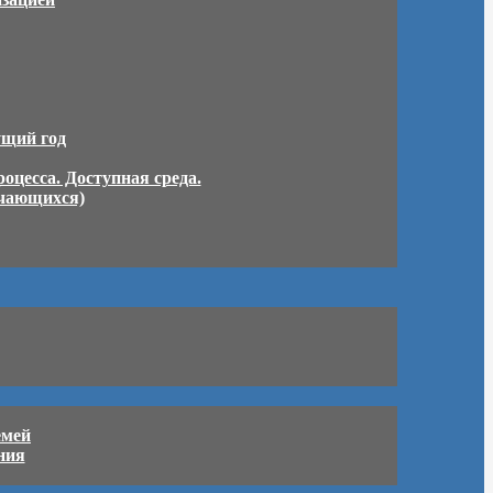
ущий год
оцесса. Доступная среда.
учающихся)
емей
ния