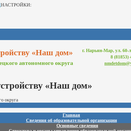
Ц
НАСТРОЙКИ:
тройству «Наш дом»
г. Нарьян-Мар, ул. 60-
8 (81853) 
ецкого автономного округа
nmdetdom@y
устройству «Наш дом»
го округа
Главная
Сведения об образовательной организации
Основные сведения
Структура и органы управления образовательной орган