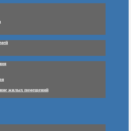
а
емей
ния
ля
ление жилых помещений