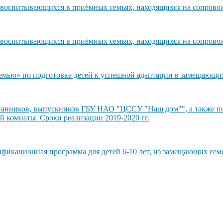
ей, воспитывающихся в приёмных семьях, находящихся на сопро
ей, воспитывающихся в приёмных семьях, находящихся на сопро
емью» по подготовке детей к успешной адаптации в замещающих
итанников, выпускников ГБУ НАО "ЦССУ "Наш дом"", а также п
 комнаты. Сроки реализации 2019-2020 гг.
фикационная программа для детей 6-10 лет, из замещающих семе