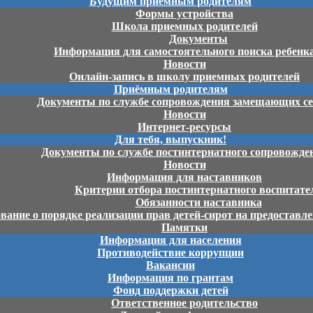
Будущим приёмным родителям
Формы устройства
Школа приемных родителей
Документы
Информация для самостоятельного поиска ребенк
Новости
Онлайн-запись в школу приемных родителей
Приёмным родителям
Документы по службе сопровождения замещающих с
Новости
Интернет-ресурсы
Для тебя, выпускник!
Документы по службе постинтернатного сопровожде
Новости
Информация для наставников
Критерии отбора постинтернатного воспитате
Обязанности наставника
ание о порядке реализации прав детей-сирот на предостав
Памятки
Информация для населения
Противодействие коррупции
Вакансии
Информация по грантам
Фонд поддержки детей
Ответственное родительство