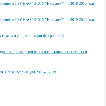
вождении в ГБУ НАО "ЦССУ "Наш дом"" на 2018-2019 годы
вождении в ГБУ НАО "ЦССУ "Наш дом"" на 2019-2020 годы
 семьях (срок реализации бессрочный)
одростков, находящихся на воспитании в приемных и
й. Сроки реализации 2019-2020 гг.