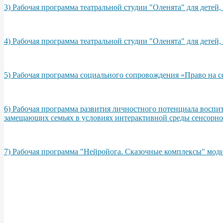
3) Рабочая программа театральной студии "Оленята" для дет
4) Рабочая программа театральной студии "Оленята" для дет
5) Рабочая программа социального сопровождения «Право на с
6) Рабочая программа развития личностного потенциала восп
замещающих семьях в условиях интерактивной среды сенсорной
7) Рабочая программа "Нейройога. Сказочные комплексы" моди