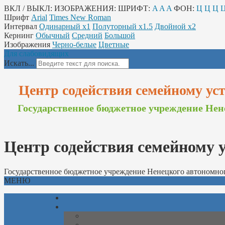
ВКЛ / ВЫКЛ:
ИЗОБРАЖЕНИЯ:
ШРИФТ:
A
A
A
ФОН:
Ц
Ц
Ц
Шрифт
Arial
Times New Roman
Интервал
Одинарный х1
Полуторный х1.5
Двойной х2
Кернинг
Обычный
Средний
Большой
Изображения
Черно-белые
Цветные
Для слабовидящих
Искать...
Центр содействия семейному ус
Государственное бюджетное учреждение Нен
Центр содействия семейному 
Государственное бюджетное учреждение Ненецкого автономно
МЕНЮ