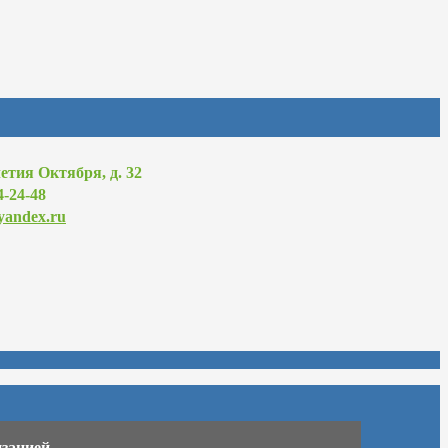
летия Октября, д. 32
4-24-48
andex.ru
изацией