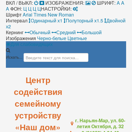
ВКЛ / ВЫКЛ:
ИЗОБРАЖЕНИЯ:
ШРИФТ:
A
A
A
ФОН:
Ц
Ц
Ц
Ц
НАСТРОЙКИ:
Шрифт
Arial
Times New Roman
Интервал
Одинарный х1
Полуторный х1.5
Двойной
х2
Кернинг
Обычный
Средний
Большой
Изображения
Черно-белые
Цветные
Для слабовидящих
Искать...
Центр
содействия
семейному
устройству
г. Нарьян-Мар, ул. 60-
«Наш дом»
летия Октября, д. 32