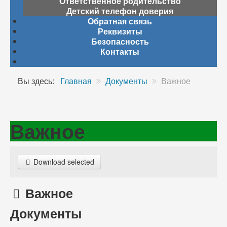
Ответственное родительство
Детский телефон доверия
Обратная связь
Реквизиты
Безопасность
Контакты
Вы здесь:
Главная
Документы
Важное
Важное
Download selected
Директория
Важное
Документы