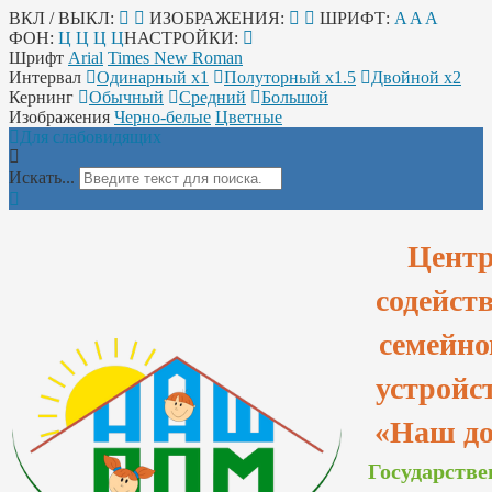
ВКЛ / ВЫКЛ:
ИЗОБРАЖЕНИЯ:
ШРИФТ:
A
A
A
ФОН:
Ц
Ц
Ц
Ц
НАСТРОЙКИ:
Шрифт
Arial
Times New Roman
Интервал
Одинарный х1
Полуторный х1.5
Двойной х2
Кернинг
Обычный
Средний
Большой
Изображения
Черно-белые
Цветные
Для слабовидящих
Искать...
Цент
содейст
семейно
устройс
«Наш д
Государстве