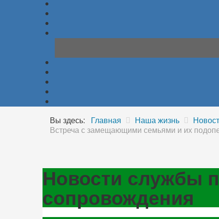
Вы здесь:
Главная
Наша жизнь
Новос
Встреча с замещающими семьями и их подоп
Новости службы п
сопровождения