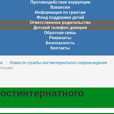
Противодействие коррупции
Вакансии
Информация по грантам
Фонд поддержки детей
Ответственное родительство
Детский телефон доверия
Обратная связь
Реквизиты
Безопасность
Контакты
ти
Новости службы постинтернатного сопровождения
ечными
остинтернатного