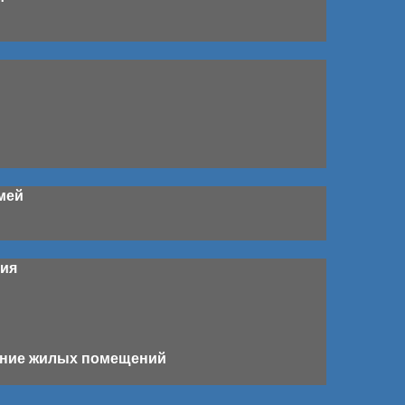
мей
ния
ение жилых помещений