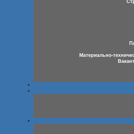
Ст
П
Материально-техничес
Вакант