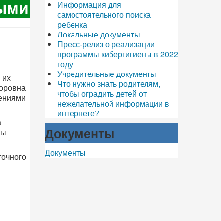
ными
Информация для
самостоятельного поиска
ребенка
Локальные документы
Пресс-релиз о реализации
программы кибергигиены в 2022
году
Учредительные документы
 их
Что нужно знать родителям,
доровна
чтобы оградить детей от
лениями
нежелательной информации в
интернете?
а
Документы
ты
Документы
точного