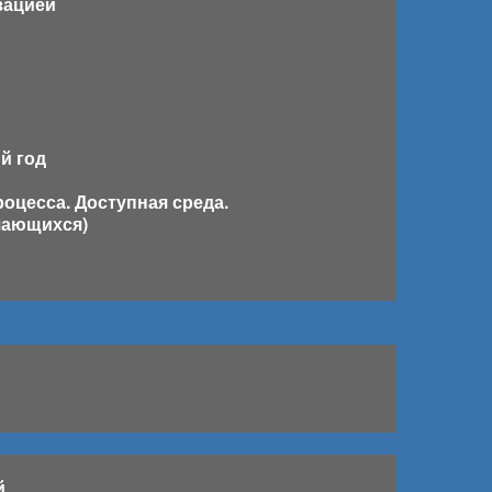
зацией
й год
оцесса. Доступная среда.
чающихся)
й