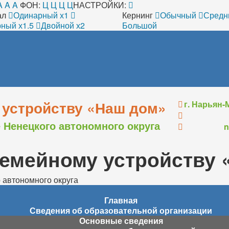
A
A
A
ФОН:
Ц
Ц
Ц
Ц
НАСТРОЙКИ:
ал
Одинарный х1
Кернинг
Обычный
Средн
ный х1.5
Двойной х2
Большой
 устройству «Наш дом»
г. Нарьян-М
 Ненецкого автономного округа
n
семейному устройству 
 автономного округа
Главная
Сведения об образовательной организации
Основные сведения