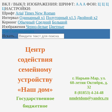
ВКЛ / ВЫКЛ:
ИЗОБРАЖЕНИЯ:
ШРИФТ:
A
A
A
ФОН:
Ц
Ц
Ц
Ц
НАСТРОЙКИ:
Шрифт
Arial
Times New Roman
Интервал
Одинарный х1
Полуторный х1.5
Двойной х2
Кернинг
Обычный
Средний
Большой
Изображения
Черно-белые
Цветные
Для слабовидящих
Искать...
Центр
содействия
семейному
устройству
г. Нарьян-Мар, ул.
60-летия Октября, д.
32
«Наш дом»
8 (81853) 4-24-48
Государственное
nmdetdom@yandex.ru
бюджетное